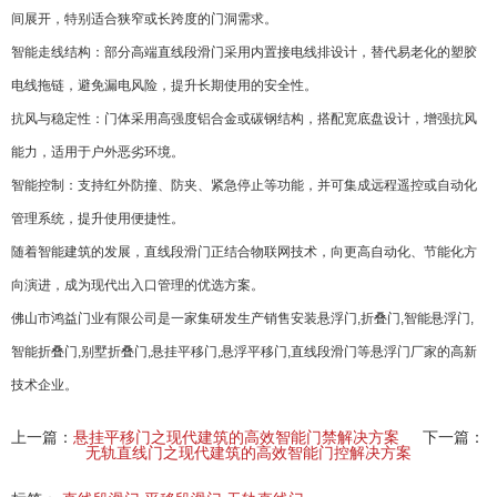
间展开，特别适合狭窄或长跨度的门洞需求。
智能走线结构：部分高端直线段滑门采用内置接电线排设计，替代易老化的塑胶
电线拖链，避免漏电风险，提升长期使用的安全性。
抗风与稳定性：门体采用高强度铝合金或碳钢结构，搭配宽底盘设计，增强抗风
能力，适用于户外恶劣环境。
智能控制：支持红外防撞、防夹、紧急停止等功能，并可集成远程遥控或自动化
管理系统，提升使用便捷性。
随着智能建筑的发展，直线段滑门正结合物联网技术，向更高自动化、节能化方
向演进，成为现代出入口管理的优选方案。
佛山市鸿益门业有限公司是一家集研发生产销售安装悬浮门,折叠门,智能悬浮门,
智能折叠门,别墅折叠门,悬挂平移门,悬浮平移门,直线段滑门等悬浮门厂家的高新
技术企业。
上一篇：
悬挂平移门之现代建筑的高效智能门禁解决方案
下一篇：
无轨直线门之现代建筑的高效智能门控解决方案