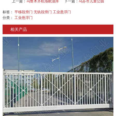
上一篇：
乌鲁木齐机场航油库
下一篇：
乌苏市儿童公园
标签：
平移段滑门
无轨段滑门
工业悬浮门
分类：
工业悬浮门
相关产品