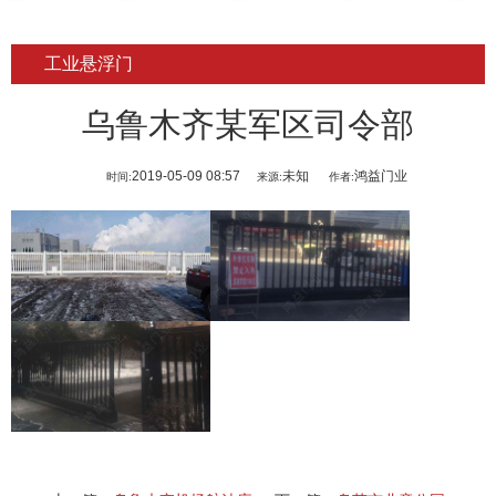
工业悬浮门
乌鲁木齐某军区司令部
2019-05-09 08:57
未知
鸿益门业
时间:
来源:
作者: