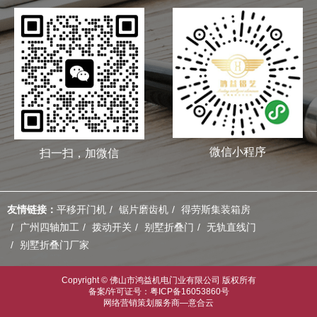
微信小程序
扫一扫，加微信
友情链接：
平移开门机
锯片磨齿机
得劳斯集装箱房
广州四轴加工
拨动开关
别墅折叠门
无轨直线门
别墅折叠门厂家
Copyright © 佛山市鸿益机电门业有限公司 版权所有
备案/许可证号：粤ICP备16053860号
网络营销策划服务商—意合云