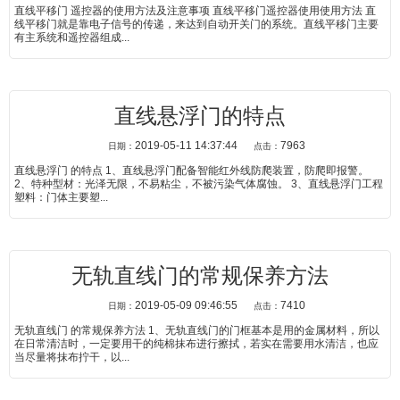
直线平移门 遥控器的使用方法及注意事项 直线平移门遥控器使用使用方法 直
线平移门就是靠电子信号的传递，来达到自动开关门的系统。直线平移门主要
有主系统和遥控器组成...
直线悬浮门的特点
2019-05-11 14:37:44
7963
日期：
点击：
直线悬浮门 的特点 1、直线悬浮门配备智能红外线防爬装置，防爬即报警。
2、特种型材：光泽无限，不易粘尘，不被污染气体腐蚀。 3、直线悬浮门工程
塑料：门体主要塑...
无轨直线门的常规保养方法
2019-05-09 09:46:55
7410
日期：
点击：
无轨直线门 的常规保养方法 1、无轨直线门的门框基本是用的金属材料，所以
在日常清洁时，一定要用干的纯棉抹布进行擦拭，若实在需要用水清洁，也应
当尽量将抹布拧干，以...