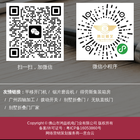
微信小程序
扫一扫，加微信
友情链接：
平移开门机
锯片磨齿机
得劳斯集装箱房
广州四轴加工
拨动开关
别墅折叠门
无轨直线门
别墅折叠门厂家
Copyright © 佛山市鸿益机电门业有限公司 版权所有
备案/许可证号：粤ICP备16053860号
网络营销策划服务商—意合云