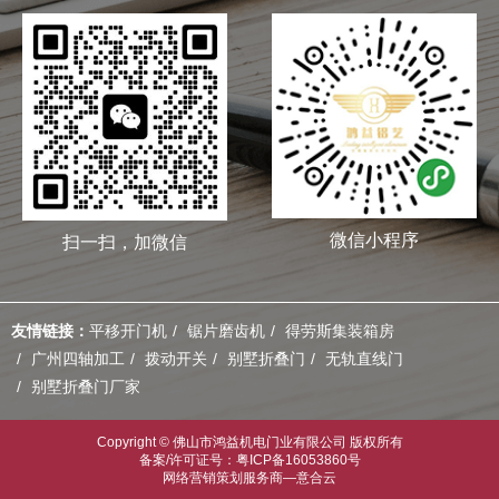
微信小程序
扫一扫，加微信
友情链接：
平移开门机
锯片磨齿机
得劳斯集装箱房
广州四轴加工
拨动开关
别墅折叠门
无轨直线门
别墅折叠门厂家
Copyright © 佛山市鸿益机电门业有限公司 版权所有
备案/许可证号：粤ICP备16053860号
网络营销策划服务商—意合云