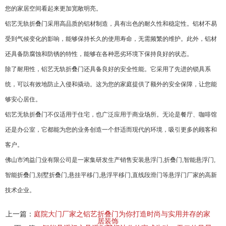
您的家居空间看起来更加宽敞明亮。
铝艺无轨折叠门采用高品质的铝材制造，具有出色的耐久性和稳定性。铝材不易
受到气候变化的影响，能够保持长久的使用寿命，无需频繁的维护。此外，铝材
还具备防腐蚀和防锈的特性，能够在各种恶劣环境下保持良好的状态。
除了耐用性，铝艺无轨折叠门还具备良好的安全性能。它采用了先进的锁具系
统，可以有效地防止入侵和撬动。这为您的家庭提供了额外的安全保障，让您能
够安心居住。
铝艺无轨折叠门不仅适用于住宅，也广泛应用于商业场所。无论是餐厅、咖啡馆
还是办公室，它都能为您的业务创造一个舒适而现代的环境，吸引更多的顾客和
客户。
佛山市鸿益门业有限公司是一家集研发生产销售安装
悬浮门
,折叠门,智能悬浮门,
智能折叠门,别墅折叠门,悬挂平移门,悬浮平移门,直线段滑门等悬浮门厂家的高新
技术企业。
上一篇：
庭院大门厂家之铝艺折叠门为你打造时尚与实用并存的家
居装饰