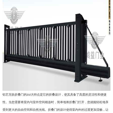
铝艺无轨折叠门的zui大特点是它的折叠设计，使其具备了高度的灵活性和便捷
性。当您需要将室内与室外空间相连时，简单地将折叠门打开，您就能轻松地享
受到更大的自由空间和自然光线。折叠门的设计使得室内外的过渡更加流畅，让